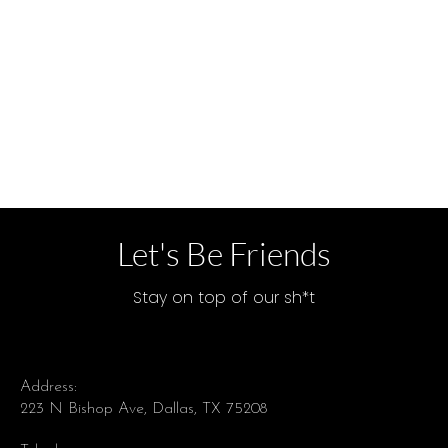
Let's Be Friends
Stay on top of our sh*t
Address:
223 N Bishop Ave, Dallas, TX 75208