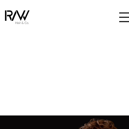
RAW Hair & Co.
BIENVENIDO
A EL
NUEVO
TU