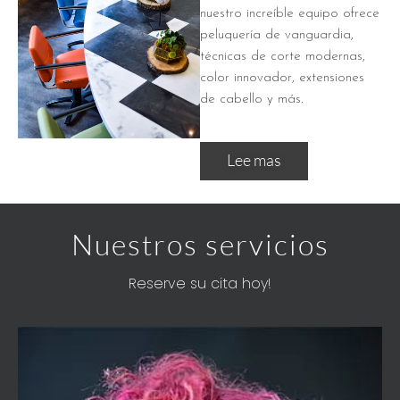
nuestro increíble equipo ofrece
peluquería de vanguardia,
técnicas de corte modernas,
color innovador, extensiones
de cabello y más.
Lee mas
Nuestros servicios
Reserve su cita hoy!